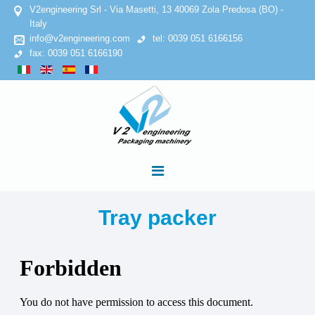
V2engineering Srl - Via Masetti, 13 40069 Zola Predosa (BO) -
Italy
info@v2engineering.com
tel: 0039 051 6166156
fax: 0039 051 6166190
INICIO
Tray packer
EMPRESA
Declaracion de confidencialidad
Politica de cookies