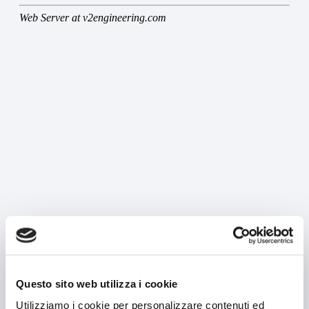
MÁQUINAS
Búsqueda por máquina
Búsqueda por tipo de producto
Estuchadoras horizontales
Estuchadoras verticales
Formadoras / Cerradoras
Tray packer
Encartonadoras
Questo sito web utilizza i cookie
Encelofanadoras
Utilizziamo i cookie per personalizzare contenuti ed