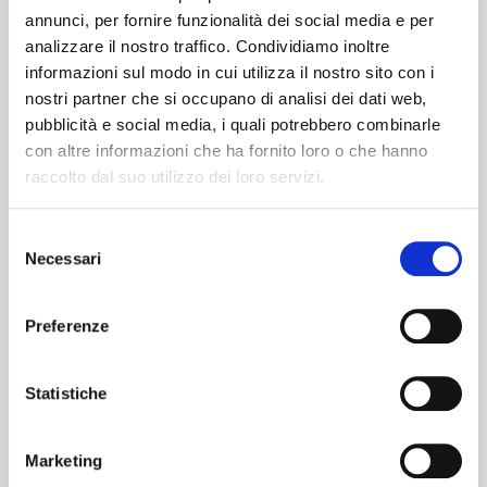
Enfajadoras
annunci, per fornire funzionalità dei social media e per
analizzare il nostro traffico. Condividiamo inoltre
LÍNEAS DE EMBALAJE
informazioni sul modo in cui utilizza il nostro sito con i
nostri partner che si occupano di analisi dei dati web,
pubblicità e social media, i quali potrebbero combinarle
ASISTENCIA
con altre informazioni che ha fornito loro o che hanno
raccolto dal suo utilizzo dei loro servizi.
Service
Selezione
Repuestos
Necessari
del
consenso
Documentación
Preferenze
CLIENTES
Statistiche
Búsqueda
de
Farmacéutico
Alimentario
Marketing
Buscar...