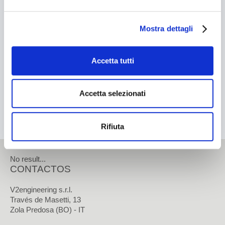
Cosmético
BUSCAR
Mostra dettagli
Químico
Contactos
Tissue
Accetta tutti
CONTACTO
Accetta selezionati
Cómo contactarnos
Rifiuta
Cómo llegar
Trabaje con nosotros
No result...
CONTACTOS
Área reservada
V2engineering s.r.l.
Través de Masetti, 13
Zola Predosa (BO) - IT