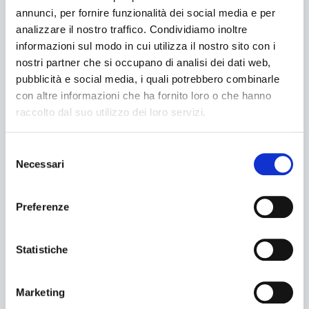
Fardellatrici
annunci, per fornire funzionalità dei social media e per
analizzare il nostro traffico. Condividiamo inoltre
LINEE CONFEZIONAMENTO
informazioni sul modo in cui utilizza il nostro sito con i
nostri partner che si occupano di analisi dei dati web,
pubblicità e social media, i quali potrebbero combinarle
ASSISTENZA
con altre informazioni che ha fornito loro o che hanno
raccolto dal suo utilizzo dei loro servizi.
Service
Selezione
Ricambi
Necessari
del
consenso
Documentazione
Preferenze
CLIENTI
Statistiche
Cerca
Farmaceutico
Alimentare
Marketing
Cerca...