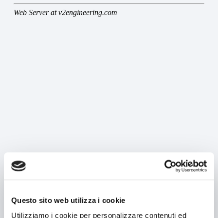
MACCHINE
Ricerca per macchinario
Ricerca per tipologia prodotto
Astucciatrici orizzontali
Astucciatrici verticali
Formatrici / Chiuditrici
Tray packer
Incartonatrici
Questo sito web utilizza i cookie
Cellofanatrici
Utilizziamo i cookie per personalizzare contenuti ed