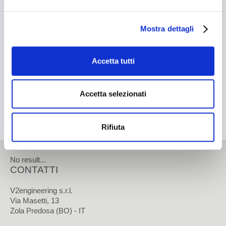
Cosmetico
VAI
Mostra dettagli
Chimico
Contatti
Tissue
Accetta tutti
CONTATTI
Accetta selezionati
Come contattarci
Rifiuta
Come raggiungerci
Lavora con noi
No result...
CONTATTI
Area Riservata
V2engineering s.r.l.
Via Masetti, 13
Zola Predosa (BO) - IT