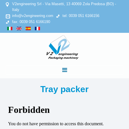
V2engineering Srl - Via Masetti, 13 40069 Zola Predosa (BO) -
Italy
info@v2engineering.com
tel: 0039 051 6166156
fax: 0039 051 6166190
HOME
Tray packer
AZIENDA
Privacy Policy
Cookies Policy