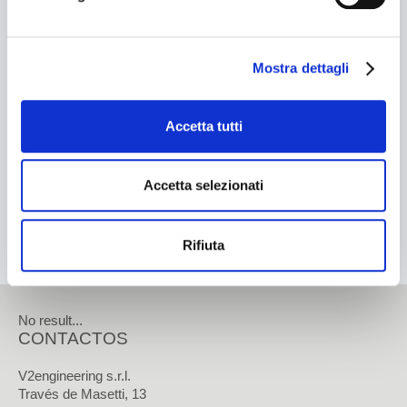
Buscar...
Cosmético
Químico
Mostra dettagli
BUSCAR
Tissue
Contactos
Accetta tutti
CONTACTO
Accetta selezionati
Cómo contactarnos
Cómo llegar
Rifiuta
Trabaje con nosotros
Área reservada
No result...
CONTACTOS
V2engineering s.r.l.
Través de Masetti, 13