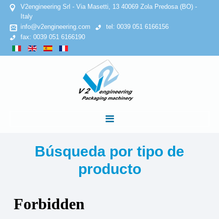
V2engineering Srl - Via Masetti, 13 40069 Zola Predosa (BO) -
Italy
info@v2engineering.com
tel: 0039 051 6166156
fax: 0039 051 6166190
INICIO
Búsqueda por tipo de
producto
EMPRESA
Declaracion de confidencialidad
Politica de cookies