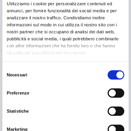
Enfajadoras
Utilizziamo i cookie per personalizzare contenuti ed
annunci, per fornire funzionalità dei social media e per
analizzare il nostro traffico. Condividiamo inoltre
LÍNEAS DE EMBALAJE
informazioni sul modo in cui utilizza il nostro sito con i
nostri partner che si occupano di analisi dei dati web,
ASISTENCIA
pubblicità e social media, i quali potrebbero combinarle
con altre informazioni che ha fornito loro o che hanno
Service
raccolto dal suo utilizzo dei loro servizi.
Repuestos
Selezione
Necessari
del
Documentación
consenso
Preferenze
CLIENTES
Farmacéutico
Statistiche
Búsqueda
de
Alimentario
Marketing