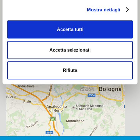
Enfajadoras
Mostra dettagli
Declaración de Confidencialidad
Política de cookies
LÍNEAS DE EMBALAJE
Accetta tutti
DONDE ESTAMOS
ASISTENCIA
Accetta selezionati
Service
Repuestos
Rifiuta
Documentación
CLIENTES
Farmacéutico
Alimentario