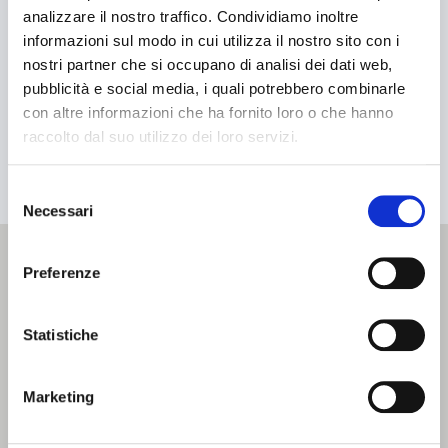
su cuenta.
analizzare il nostro traffico. Condividiamo inoltre
informazioni sul modo in cui utilizza il nostro sito con i
MÁQUINAS
Dirección de correo electrónico
*
nostri partner che si occupano di analisi dei dati web,
pubblicità e social media, i quali potrebbero combinarle
Búsqueda por máquina
con altre informazioni che ha fornito loro o che hanno
raccolto dal suo utilizzo dei loro servizi.
Búsqueda por tipo de producto
ENVIAR
Selezione
Estuchadoras horizontales
Necessari
del
Estuchadoras verticales
consenso
No result...
Preferenze
CONTACTOS
Formadoras / Cerradoras
V2engineering s.r.l.
Tray packer
Statistiche
Través de Masetti, 13
Zola Predosa (BO) - IT
Encartonadoras
Marketing
Teléfono: 0039 051 6.166.156
Encelofanadoras
Fax:
0039 051 6.166.190
Correo electrónico:
info@v2engineering.com