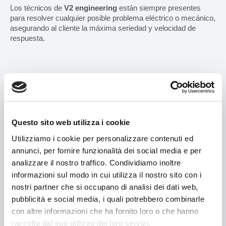
Enfajadoras
Los técnicos de
V2 engineering
están siempre presentes
para resolver cualquier posible problema eléctrico o mecánico,
asegurando al cliente la máxima seriedad y velocidad de
LÍNEAS DE EMBALAJE
respuesta.
ASISTENCIA
Service
Nombre:
*
Repuestos
Questo sito web utilizza i cookie
Apellido:
*
Documentación
Utilizziamo i cookie per personalizzare contenuti ed
annunci, per fornire funzionalità dei social media e per
Empresa:
analizzare il nostro traffico. Condividiamo inoltre
CLIENTES
informazioni sul modo in cui utilizza il nostro sito con i
nostri partner che si occupano di analisi dei dati web,
Farmacéutico
Teléfono:
*
pubblicità e social media, i quali potrebbero combinarle
con altre informazioni che ha fornito loro o che hanno
Alimentario
E-mail:
raccolto dal suo utilizzo dei loro servizi.
*