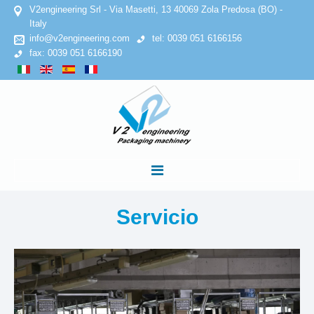
V2engineering Srl - Via Masetti, 13 40069 Zola Predosa (BO) -
Italy
info@v2engineering.com
tel: 0039 051 6166156
fax: 0039 051 6166190
INICIO
Servicio
EMPRESA
Declaracion de confidencialidad
Politica de cookies