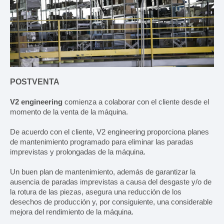
MÁQUINAS
Búsqueda por máquina
Búsqueda por tipo de producto
POSTVENTA
Estuchadoras horizontales
V2 engineering
comienza a colaborar con el cliente desde el
momento de la venta de la máquina.
Estuchadoras verticales
De acuerdo con el cliente, V2 engineering proporciona planes
Formadoras / Cerradoras
de mantenimiento programado para eliminar las paradas
imprevistas y prolongadas de la máquina.
Tray packer
Un buen plan de mantenimiento, además de garantizar la
ausencia de paradas imprevistas a causa del desgaste y/o de
Encartonadoras
la rotura de las piezas, asegura una reducción de los
desechos de producción y, por consiguiente, una considerable
Encelofanadoras
mejora del rendimiento de la máquina.