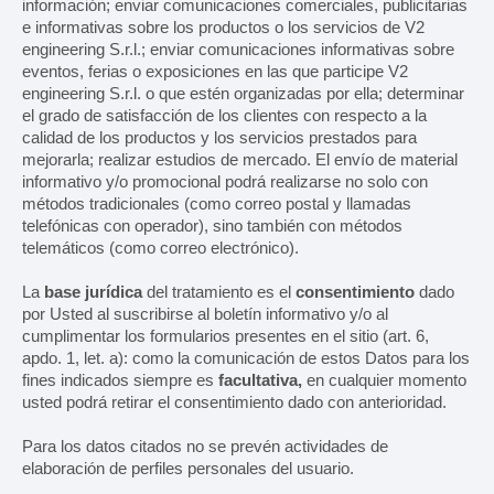
información; enviar comunicaciones comerciales, publicitarias
Cosmético
e informativas sobre los productos o los servicios de V2
engineering S.r.l.; enviar comunicaciones informativas sobre
Químico
eventos, ferias o exposiciones en las que participe V2
engineering S.r.l. o que estén organizadas por ella; determinar
Tissue
el grado de satisfacción de los clientes con respecto a la
calidad de los productos y los servicios prestados para
mejorarla; realizar estudios de mercado. El envío de material
CONTACTO
informativo y/o promocional podrá realizarse no solo con
métodos tradicionales (como correo postal y llamadas
telefónicas con operador), sino también con métodos
Cómo contactarnos
telemáticos (como correo electrónico).
Cómo llegar
La
base jurídica
del tratamiento es el
consentimiento
dado
por Usted al suscribirse al boletín informativo y/o al
Trabaje con nosotros
cumplimentar los formularios presentes en el sitio (art. 6,
apdo. 1, let. a): como la comunicación de estos Datos para los
fines indicados siempre es
Área reservada
facultativa,
en cualquier momento
usted podrá retirar el consentimiento dado con anterioridad.
Para los datos citados no se prevén actividades de
elaboración de perfiles personales del usuario.