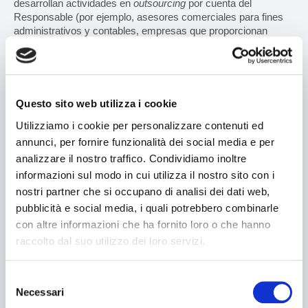
desarrollan actividades en
outsourcing
por cuenta del
Responsable (por ejemplo, asesores comerciales para fines
administrativos y contables, empresas que proporcionan
servicios de seguridad informática y gestión de software, etc.);
- empresas de transporte y expedición, empresas de gestión
de marketing externas encargadas por la Sociedad; personas
físicas y/o jurídicas que suministran bienes y/o servicios que
Questo sito web utilizza i cookie
V2 engineering S.r.l. utiliza en sus actividades cuando es
Utilizziamo i cookie per personalizzare contenuti ed
necesario para los fines mencionados en esta nota
informativa;
annunci, per fornire funzionalità dei social media e per
analizzare il nostro traffico. Condividiamo inoltre
- así como asesores legales para la gestión de cualquier
informazioni sul modo in cui utilizza il nostro sito con i
disputa, compañías de seguros para prestar servicios de
nostri partner che si occupano di analisi dei dati web,
seguros y, en general, todos los sujetos cuyo derecho de
pubblicità e social media, i quali potrebbero combinarle
acceso a dicha información se reconoce en virtud de medidas
normativas y/o judiciales (como organismos de supervisión,
con altre informazioni che ha fornito loro o che hanno
autoridades judiciales, autoridades públicas). Estos sujetos
raccolto dal suo utilizzo dei loro servizi.
tratarán los datos en calidad de responsables del tratamiento
autónomos.
Selezione
En ningún caso los datos serán objeto de difusión.
Necessari
del