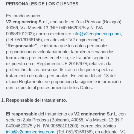
PERSONALES DE LOS CLIENTES.
Estimado usuario
MÁQUINAS
V2 engineering S.r.l.,
con sede en Zola Predosa (Bologna),
40069, Via Masetti 13 (NIF 04004620375 y N. IVA
Búsqueda por máquina
00688101203); correo electrónico
info@v2engineering.com
,
(Tel. 051/6166156), en adelante “V2 engineering” o
Búsqueda por tipo de producto
“
Responsable”
, le informa que los datos personales
proporcionados voluntariamente, también rellenando los
formularios presentes en el sitio, se tratarán según lo
Estuchadoras horizontales
dispuesto en el Reglamento UE 2016/679, relativo a la
protección de las personas físicas en lo que respecta al
Estuchadoras verticales
tratamiento de datos personales. En virtud del art. 13 del
citado Reglamento, se proporciona la siguiente información
Formadoras / Cerradoras
con respecto al procesamiento de los Datos.
Tray packer
Responsable del tratamiento
.
Encartonadoras
El responsable
del tratamiento es
V2 engineering S.r.l.,
con
sede en Zola Predosa (Bologna), 40069, Via Masetti 13 (NIF
Encelofanadoras
04004620375 y N. IVA 00688101203); correo electrónico
info@v2engineering.com
, (Tel. 051/6166156), en adelante “V2