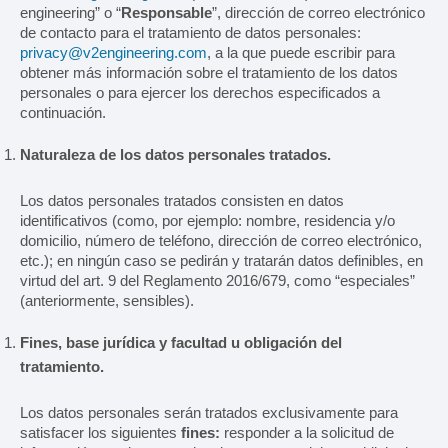
Enfajadoras
engineering” o “
Responsable
”, dirección de correo electrónico
de contacto para el tratamiento de datos personales:
privacy@v2engineering.com
, a la que puede escribir para
LÍNEAS DE EMBALAJE
obtener más información sobre el tratamiento de los datos
personales o para ejercer los derechos especificados a
continuación.
ASISTENCIA
Naturaleza de los datos personales tratados.
Service
Los datos personales tratados consisten en datos
identificativos (como, por ejemplo: nombre, residencia y/o
Repuestos
domicilio, número de teléfono, dirección de correo electrónico,
etc.); en ningún caso se pedirán y tratarán datos definibles, en
Documentación
virtud del art. 9 del Reglamento 2016/679, como “especiales”
(anteriormente, sensibles).
CLIENTES
Fines, base jurídica y facultad u obligación del
tratamiento.
Farmacéutico
Los datos personales serán tratados exclusivamente para
Alimentario
satisfacer los siguientes
fines:
responder a la solicitud de