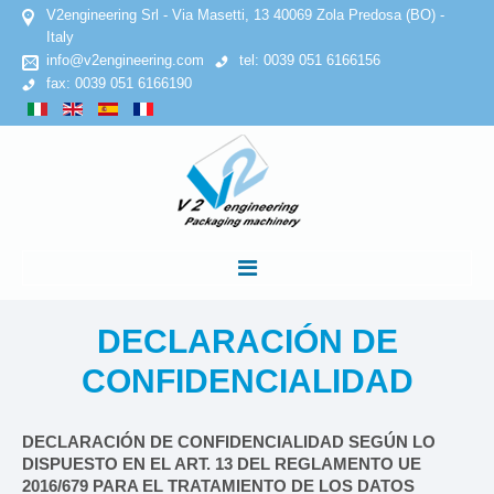
V2engineering Srl - Via Masetti, 13 40069 Zola Predosa (BO) -
Italy
info@v2engineering.com
tel: 0039 051 6166156
fax: 0039 051 6166190
INICIO
DECLARACIÓN
DE
CONFIDENCIALIDAD
EMPRESA
DECLARACIÓN DE CONFIDENCIALIDAD SEGÚN LO
Declaracion de confidencialidad
DISPUESTO EN EL ART. 13 DEL REGLAMENTO UE
2016/679 PARA EL TRATAMIENTO DE LOS DATOS
Politica de cookies