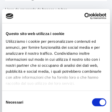
Línea de envasado de frascos y tubos
MÁQUINAS
para la velocidad de producción real a 50/min.
Línea de sistema de alimentación automático + estuchadora
Búsqueda por máquina
horizontal intermitente mod. Econocartoner + cellophaning
Questo sito web utilizza i cookie
mod. V222
Búsqueda por tipo de producto
Utilizziamo i cookie per personalizzare contenuti ed
annunci, per fornire funzionalità dei social media e per
Estuchadoras horizontales
analizzare il nostro traffico. Condividiamo inoltre
Estuchadoras verticales
informazioni sul modo in cui utilizza il nostro sito con i
nostri partner che si occupano di analisi dei dati web,
Búsqueda
de
Formadoras / Cerradoras
pubblicità e social media, i quali potrebbero combinarle
con altre informazioni che ha fornito loro o che hanno
Buscar...
Tray packer
raccolto dal suo utilizzo dei loro servizi.
Encartonadoras
BUSCAR
Selezione
Necessari
del
Encelofanadoras
consenso
Contactos