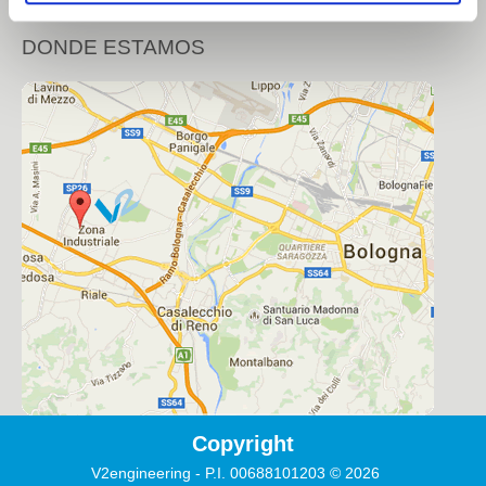
Política de cookies
Cosmético
DONDE ESTAMOS
Químico
Tissue
CONTACTO
Cómo contactarnos
Cómo llegar
Trabaje con nosotros
Área reservada
Copyright
V2engineering - P.I. 00688101203
©
2026