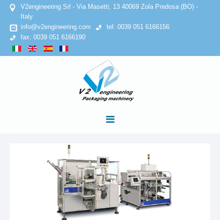
V2engineering Srl - Via Masetti, 13 40069 Zola Predosa (BO) -
Italy
info@v2engineering.com
tel: 0039 051 6166156
fax: 0039 051 6166190
INICIO
EMPRESA
Declaracion de confidencialidad
Politica de cookies