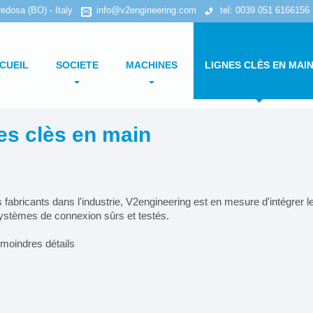
edosa (BO) - Italy
info@v2engineering.com
tel: 0039 051 6166156
CUEIL
SOCIETE
MACHINES
LIGNES CLÈS EN MAI
Politique de confidentialité
Recherche par type de machine
es
clès
en
main
Politique en matière de cookies
Recherche par type de produit
Etuyeuses horizontales
fabricants dans l'industrie, V2engineering est en mesure d'intégrer l
Etuyeuses verticales
ystèmes de connexion sûrs et testés.
Formeuses/ Fermeuses
 moindres détails
Tray packer
Encartonneuses
Cellophaneuses