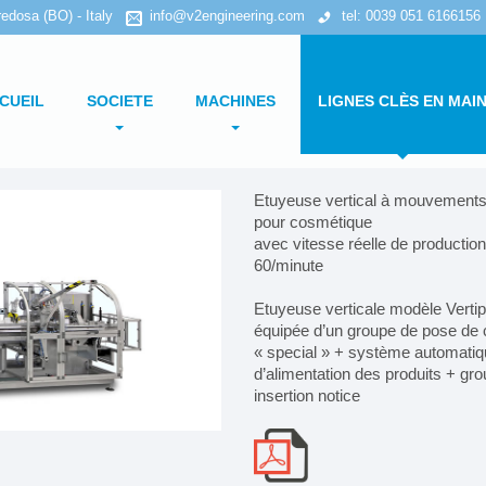
edosa (BO) - Italy
info@v2engineering.com
tel: 0039 051 6166156
CUEIL
SOCIETE
MACHINES
LIGNES CLÈS EN MAI
Politique de confidentialité
Recherche par type de machine
Etuyeuse vertical à mouvements
pour cosmétique
Politique en matière de cookies
Recherche par type de produit
avec vitesse réelle de production
60/minute
Etuyeuses horizontales
Etuyeuse verticale modèle Verti
Etuyeuses verticales
équipée d’un groupe de pose de 
« special » + système automati
Formeuses/ Fermeuses
d’alimentation des produits + gr
Tray packer
insertion notice
Encartonneuses
Cellophaneuses