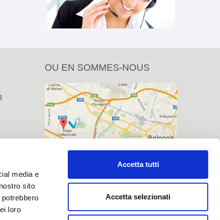
OU EN SOMMES-NOUS
3
com
Accetta tutti
cial media e
nostro sito
Accetta selezionati
i potrebbero
ei loro