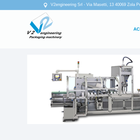
V2engineering Srl - Via Masetti, 13 40069 Zola Pr
AC