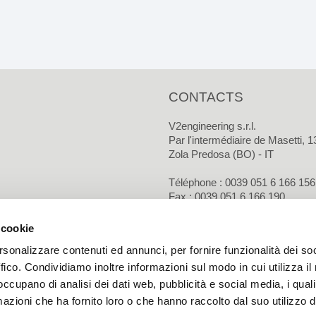
Fardeleuses
CONTACTS
V2engineering s.r.l.
Par l'intermédiaire de Masetti, 1
Zola Predosa (BO) - IT
Téléphone : 0039 051 6 166 156
Fax :
0039 051 6 166 190
Courriel :
info@v2engineering.
 cookie
Politique de Confidentialité
rsonalizzare contenuti ed annunci, per fornire funzionalità dei so
Politique en matière de cookies
ffico. Condividiamo inoltre informazioni sul modo in cui utilizza il 
 occupano di analisi dei dati web, pubblicità e social media, i qual
azioni che ha fornito loro o che hanno raccolto dal suo utilizzo d