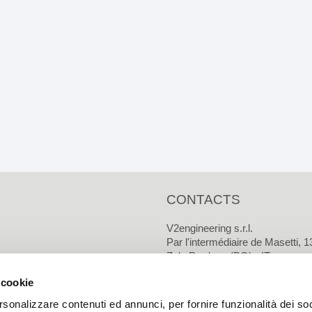
CONTACTS
V2engineering s.r.l.
Par l'intermédiaire de Masetti, 1
Zola Predosa (BO) - IT
 cookie
Téléphone : 0039 051 6 166 156
Fax :
0039 051 6 166 190
rsonalizzare contenuti ed annunci, per fornire funzionalità dei so
Courriel :
info@v2engineering.