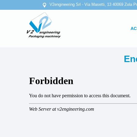
V2engineering Srl - Via Masetti, 13 40069 Zola Pr
AC
En