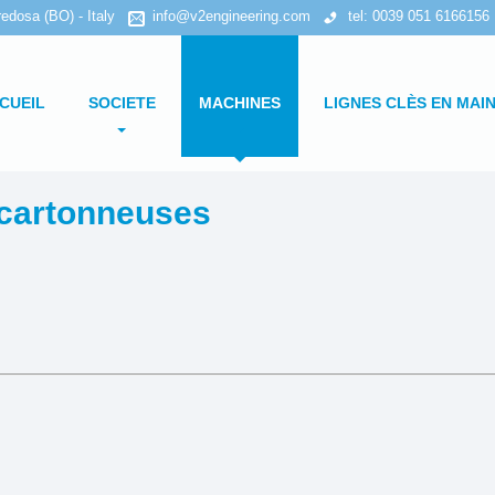
edosa (BO) - Italy
info@v2engineering.com
tel: 0039 051 6166156
CUEIL
SOCIETE
MACHINES
LIGNES CLÈS EN MAI
Politique de confidentialité
Recherche par type de machine
cartonneuses
Politique en matière de cookies
Recherche par type de produit
Etuyeuses horizontales
Etuyeuses verticales
Formeuses/ Fermeuses
Tray packer
Encartonneuses
Cellophaneuses