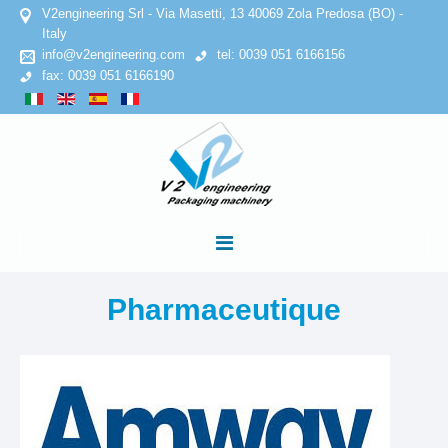
V2engineering Srl - Via Masetti, 13 40069 Zola Predosa (BO) -
Italy
info@v2engineering.com
tel: 0039 051 6166156
fax: 0039 051 6166190
ACCUEIL
Pharmaceutique
SOCIETE
Politique de confidentialité
Politique en matière de cookies