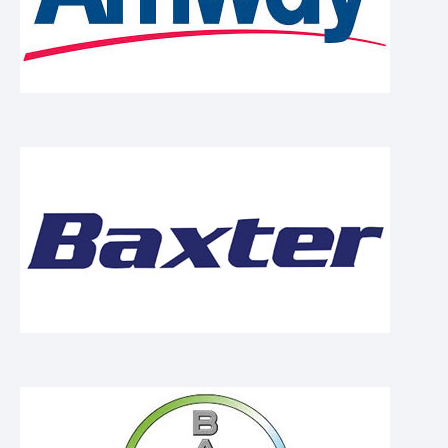
MACHINES
Recherche par type de machine
Recherche par type de produit
Etuyeuses horizontales
Etuyeuses verticales
Formeuses/ Fermeuses
Tray packer
Encartonneuses
Cellophaneuses