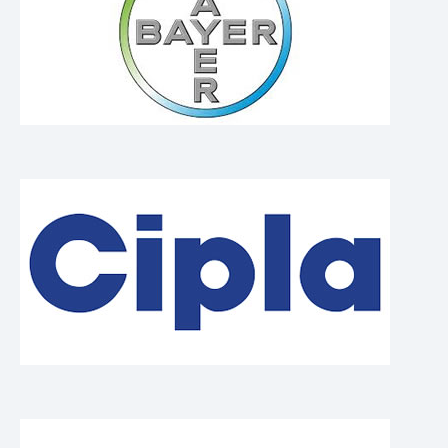
Fardeleuses
LIGNES CLÈS EN MAIN
ASSISTANCE
Service
Pièces de rechange
Documentation
CLIENTS
Pharmaceutique
Alimentaire