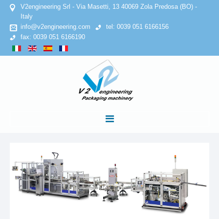
V2engineering Srl - Via Masetti, 13 40069 Zola Predosa (BO) -
Italy
info@v2engineering.com
tel: 0039 051 6166156
fax: 0039 051 6166190
ACCUEIL
SOCIETE
Politique de confidentialité
Politique en matière de cookies