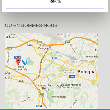
Politique de Confidentialité
Rifiuta
Cosmetique
Politique en matière de cookies
Chimique
OU EN SOMMES-NOUS
Tissue
CONTACTS
Contacts
Notre addresse
Tavailler avec nous
Zone Réservée