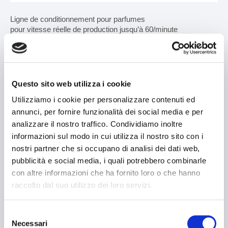
Ligne de conditionnement pour parfumes
MACHINES
pour vitesse réelle de production jusqu’à 60/minute
Ligne composée d’un système d’alimentation automatique +
Recherche par type de machine
étuyeuse verticale à mouvements alternés modèle Vertipack +
controle de poids + cellophaneuse pour multipack mod.
Recherche par type de produit
V122MP
Questo sito web utilizza i cookie
Etuyeuses horizontales
Utilizziamo i cookie per personalizzare contenuti ed
annunci, per fornire funzionalità dei social media e per
Etuyeuses verticales
analizzare il nostro traffico. Condividiamo inoltre
informazioni sul modo in cui utilizza il nostro sito con i
Formeuses/ Fermeuses
Recherche
nostri partner che si occupano di analisi dei dati web,
pubblicità e social media, i quali potrebbero combinarle
Tray packer
con altre informazioni che ha fornito loro o che hanno
Rechercher
raccolto dal suo utilizzo dei loro servizi.
Encartonneuses
VALIDER
Cellophaneuses
Selezione
Necessari
del