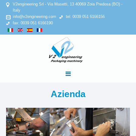
V2engineering Srl - Via Masetti, 13 40069 Zola Predosa (BO) -
Italy
info@v2engineering.com
tel: 0039 051 6166156
fax: 0039 051 6166190
HOME
Azienda
AZIENDA
Privacy Policy
Cookies Policy