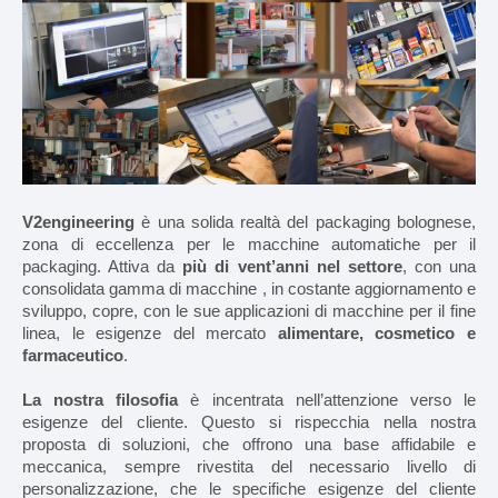
MACCHINE
Ricerca per macchinario
Ricerca per tipologia prodotto
Astucciatrici orizzontali
V2engineering
è una solida realtà del packaging bolognese,
zona di eccellenza per le macchine automatiche per il
Astucciatrici verticali
packaging. Attiva da
più di vent’anni nel settore
, con una
consolidata gamma di macchine , in costante aggiornamento e
sviluppo, copre, con le sue applicazioni di macchine per il fine
Formatrici / Chiuditrici
linea, le esigenze del mercato
alimentare, cosmetico e
farmaceutico
.
Tray packer
La nostra filosofia
è incentrata nell’attenzione verso le
Incartonatrici
esigenze del cliente. Questo si rispecchia nella nostra
proposta di soluzioni, che offrono una base affidabile e
Cellofanatrici
meccanica, sempre rivestita del necessario livello di
personalizzazione, che le specifiche esigenze del cliente