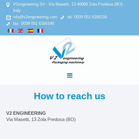
V2engineering Srl - Via Masetti, 13 40069 Zola Predosa (BO) -
Italy
info@v2engineering.com
tel: 0039 051 6166156
fax: 0039 051 6166190
HOME
How to reach us
COMPANY
V2 ENGINEERING
Via Masetti, 13 Zola Predosa (BO)
Privacy Policy
Cookies Policy