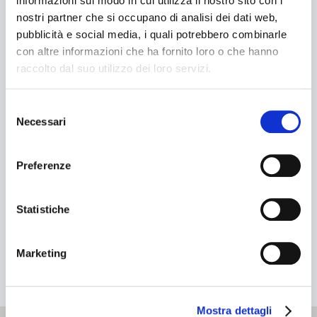
informazioni sul modo in cui utilizza il nostro sito con i
Bundling machines
nostri partner che si occupano di analisi dei dati web,
pubblicità e social media, i quali potrebbero combinarle
Powered by
Phoca
Maps
PACKAGING LINES
con altre informazioni che ha fornito loro o che hanno
Search
raccolto dal suo utilizzo dei loro servizi.
ASSISTANCE
Search
Selezione
...
Necessari
del
Service
consenso
SEARCH
Spare parts
Preferenze
Contacts
Documentation
Statistiche
CUSTOMERS
Marketing
Pharmaceutical
Food industry
Mostra dettagli