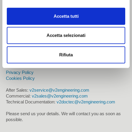
Cosmetic
No result...
CONTACTS
Accetta tutti
Chemical
V2engineering s.r.l.
Tissue
Via Masetti, 13
Accetta selezionati
Zola Predosa (BO) - IT
CONTACTS
Telephone: +39.051.6166156
Rifiuta
Fax: +39.051.6166190
E-mail:
info@v2engineering.com
How to contact us
Privacy Policy
How to reach us
Cookies Policy
Work with us
After Sales:
v2service@v2engineering.com
Commercial:
v2sales@v2engineering.com
Reserved Area
Technical Documentation:
v2doctec@v2engineering.com
Please send us your details. We will contact you as soon as
possible.