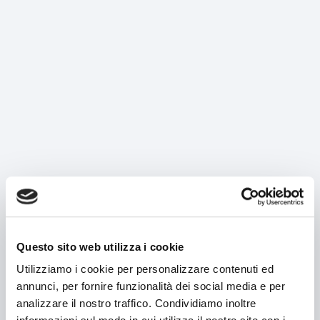
MACHINES
Search by machine
Search by product type
Horizontal cartoner
Vertical cartoner
Box erector/Box closer
Tray packer
Questo sito web utilizza i cookie
Case-packer
Utilizziamo i cookie per personalizzare contenuti ed
annunci, per fornire funzionalità dei social media e per
Overwrapping machine
From Address:
analizzare il nostro traffico. Condividiamo inoltre